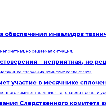
ма обеспечения инвалидов техн
стоверения – неприятная, но ре
мет участие в месячнике сплоче
вания Следственного комитета 