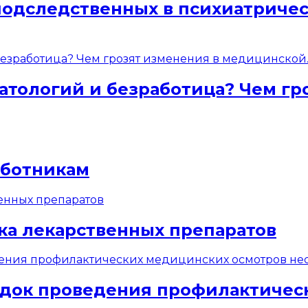
подследственных в психиатриче
атологий и безработица? Чем гр
аботникам
ка лекарственных препаратов
док проведения профилактичес