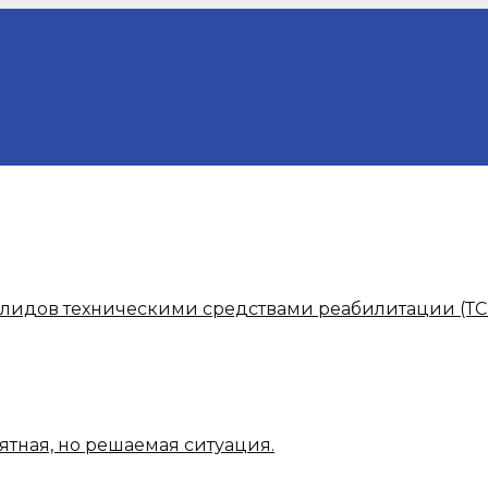
алидов техническими средствами реабилитации (ТС
ятная, но решаемая ситуация.