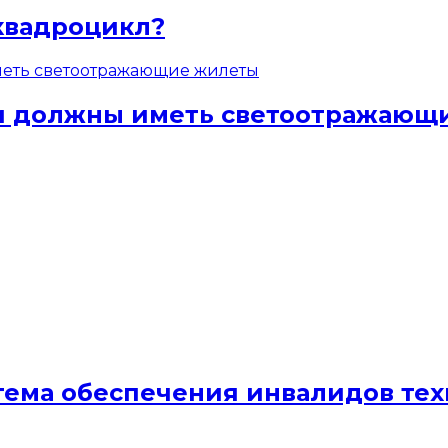
квадроцикл?
ели должны иметь светоотражаю
стема обеспечения инвалидов те