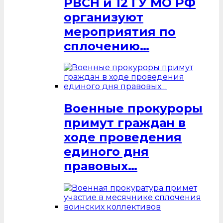
РВСН и 12 ГУ МО РФ
организуют
мероприятия по
сплочению…
Военные прокуроры
примут граждан в
ходе проведения
единого дня
правовых…