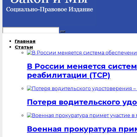
Главная
Статьи
В России меняется систе
реабилитации (ТСР)
Потеря водительского удо
Военная прокуратура при