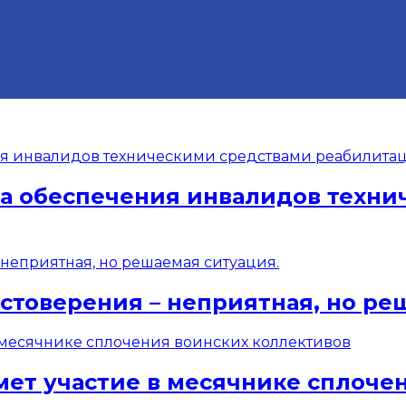
ма обеспечения инвалидов техн
стоверения – неприятная, но ре
мет участие в месячнике сплоче