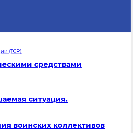
ическими средствами
шаемая ситуация.
ния воинских коллективов