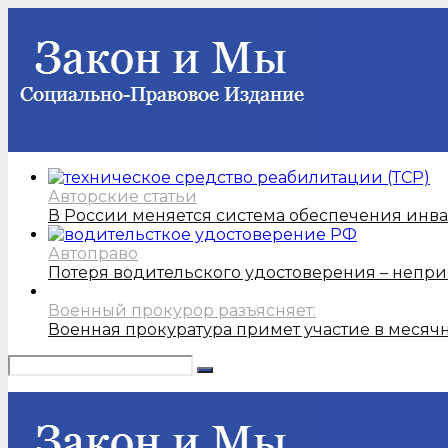
Авторские статьи
В России меняется система обеспечения инв
Автоправо
Потеря водительского удостоверения – непри
Военный прокурор разъясняет:
Военная прокуратура примет участие в месяч