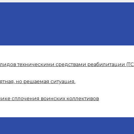
алидов техническими средствами реабилитации (ТС
ятная, но решаемая ситуация.
нике сплочения воинских коллективов