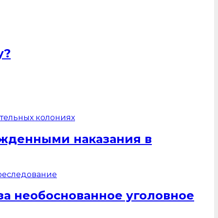
у?
жденными наказания в
за необоснованное уголовное