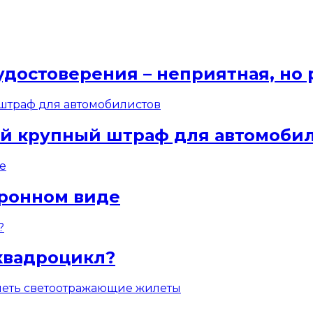
удостоверения – неприятная, но
ый крупный штраф для автомоби
тронном виде
квадроцикл?