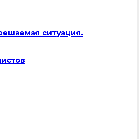
 решаемая ситуация.
листов