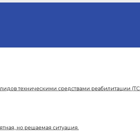
алидов техническими средствами реабилитации (ТС
ятная, но решаемая ситуация.