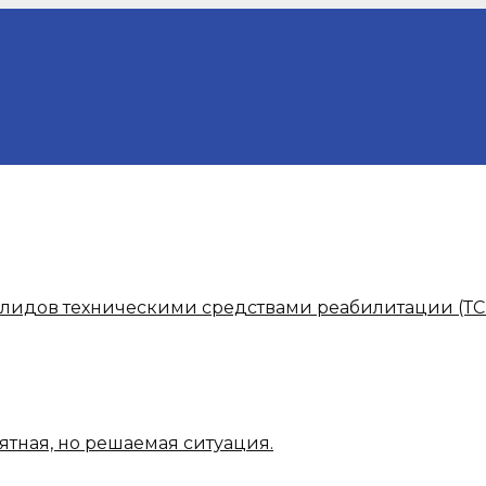
алидов техническими средствами реабилитации (ТС
ятная, но решаемая ситуация.