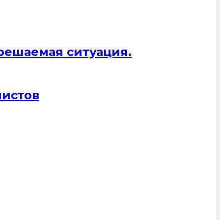
 решаемая ситуация.
листов