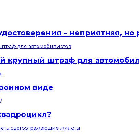
удостоверения – неприятная, но
ый крупный штраф для автомоби
тронном виде
квадроцикл?