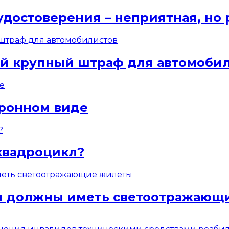
удостоверения – неприятная, но
ый крупный штраф для автомоби
тронном виде
квадроцикл?
ели должны иметь светоотражаю