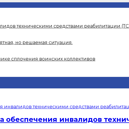
алидов техническими средствами реабилитации (ТС
ятная, но решаемая ситуация.
нике сплочения воинских коллективов
ма обеспечения инвалидов техн