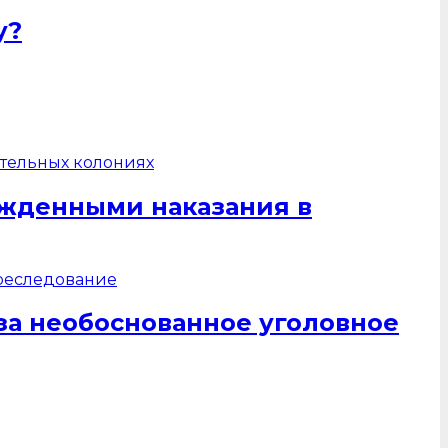
у?
жденными наказания в
за необоснованное уголовное