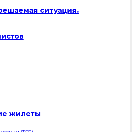
 решаемая ситуация.
листов
щие жилеты