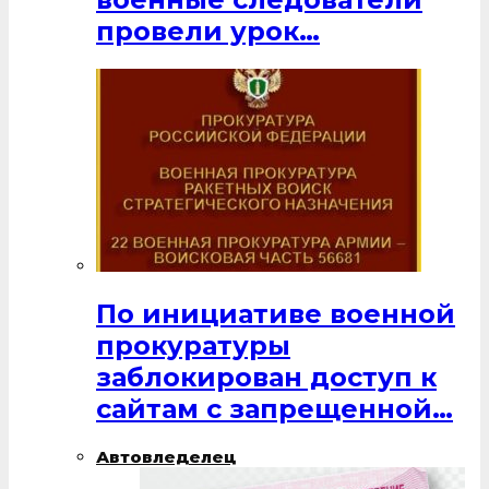
провели урок…
По инициативе военной
прокуратуры
заблокирован доступ к
сайтам с запрещенной…
Автовледелец