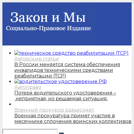
Авторские статьи
В России меняется система обеспечения
инвалидов техническими средствами
реабилитации (ТСР)
Автоправо
Потеря водительского удостоверения –
неприятная, но решаемая ситуация.
Военный прокурор разъясняет:
Военная прокуратура примет участие в
месячнике сплочения воинских коллективов