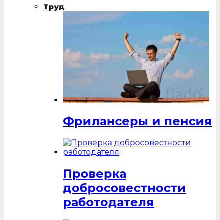
Труд
Фрилансеры и пенсия
Проверка
добросовестности
работодателя