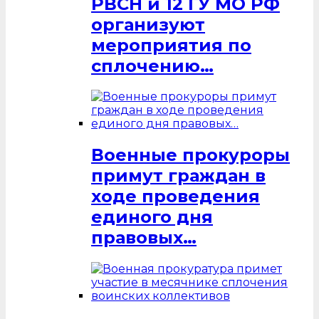
РВСН и 12 ГУ МО РФ
организуют
мероприятия по
сплочению…
Военные прокуроры
примут граждан в
ходе проведения
единого дня
правовых…