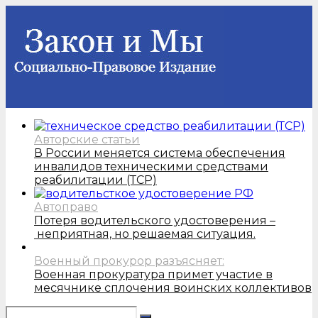
Авторские статьи
В России меняется система обеспечения
инвалидов техническими средствами
реабилитации (ТСР)
Автоправо
Потеря водительского удостоверения –
неприятная, но решаемая ситуация.
Военный прокурор разъясняет:
Военная прокуратура примет участие в
месячнике сплочения воинских коллективов