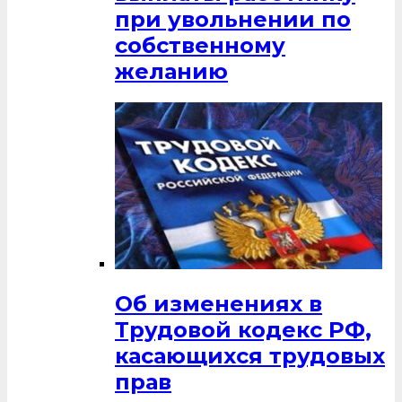
при увольнении по
собственному
желанию
Об изменениях в
Трудовой кодекс РФ,
касающихся трудовых
прав