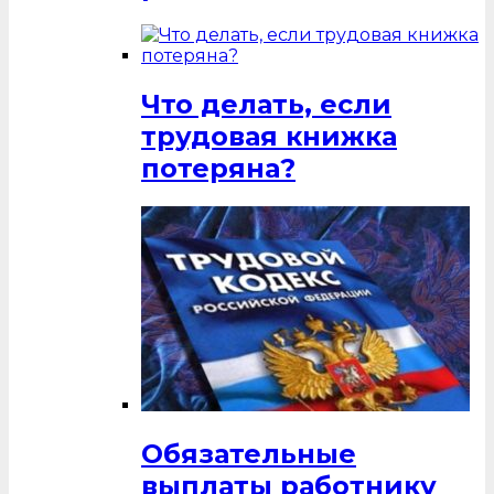
Что делать, если
трудовая книжка
потеряна?
Обязательные
выплаты работнику