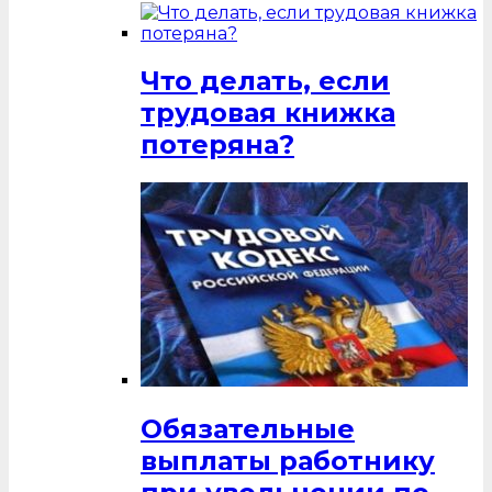
Что делать, если
трудовая книжка
потеряна?
Обязательные
выплаты работнику