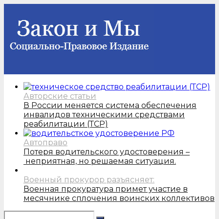
Авторские статьи
В России меняется система обеспечения
инвалидов техническими средствами
реабилитации (ТСР)
Автоправо
Потеря водительского удостоверения –
неприятная, но решаемая ситуация.
Военный прокурор разъясняет:
Военная прокуратура примет участие в
месячнике сплочения воинских коллективов