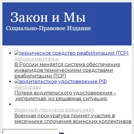
Авторские статьи
В России меняется система обеспечения
инвалидов техническими средствами
реабилитации (ТСР)
Автоправо
Потеря водительского удостоверения –
неприятная, но решаемая ситуация.
Военный прокурор разъясняет:
Военная прокуратура примет участие в
месячнике сплочения воинских коллективов