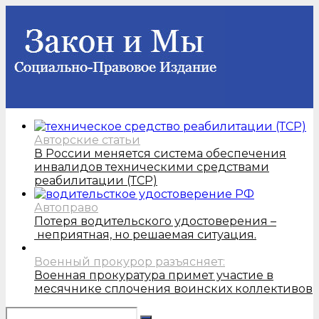
Авторские статьи
В России меняется система обеспечения
инвалидов техническими средствами
реабилитации (ТСР)
Автоправо
Потеря водительского удостоверения –
неприятная, но решаемая ситуация.
Военный прокурор разъясняет:
Военная прокуратура примет участие в
месячнике сплочения воинских коллективов