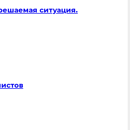
 решаемая ситуация.
листов