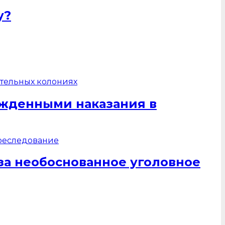
у?
жденными наказания в
за необоснованное уголовное