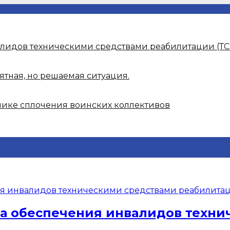
алидов техническими средствами реабилитации (ТС
ятная, но решаемая ситуация.
нике сплочения воинских коллективов
ма обеспечения инвалидов техн