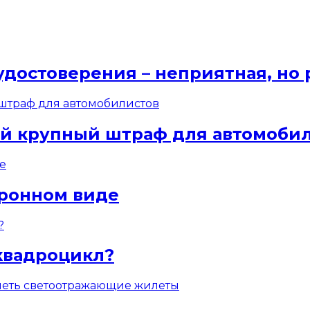
удостоверения – неприятная, но
ый крупный штраф для автомоби
тронном виде
квадроцикл?