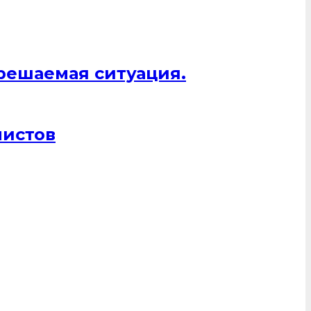
 решаемая ситуация.
листов