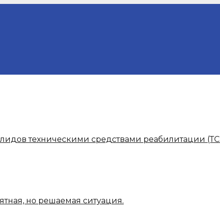
алидов техническими средствами реабилитации (ТС
ятная, но решаемая ситуация.