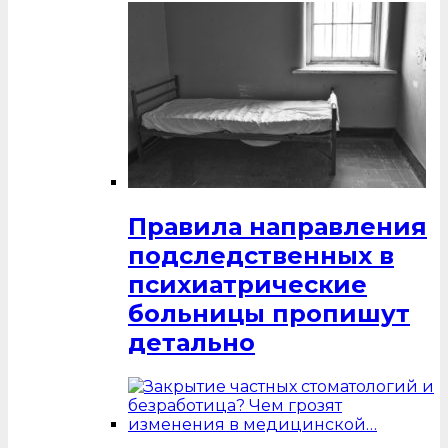
Правила направления
подследственных в
психиатрические
больницы пропишут
детально