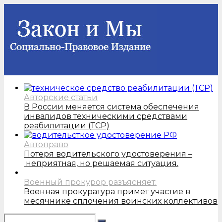
Авторские статьи
В России меняется система обеспечения
инвалидов техническими средствами
реабилитации (ТСР)
Автоправо
Потеря водительского удостоверения –
неприятная, но решаемая ситуация.
Военный прокурор разъясняет:
Военная прокуратура примет участие в
месячнике сплочения воинских коллективов