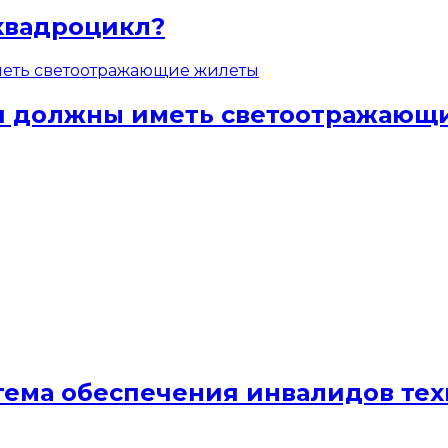
квадроцикл?
ели должны иметь светоотражаю
стема обеспечения инвалидов те