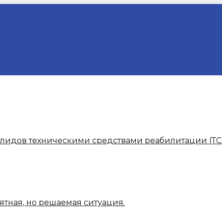
алидов техническими средствами реабилитации (ТС
ятная, но решаемая ситуация.