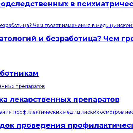
подследственных в психиатриче
атологий и безработица? Чем гр
аботникам
ка лекарственных препаратов
док проведения профилактичес