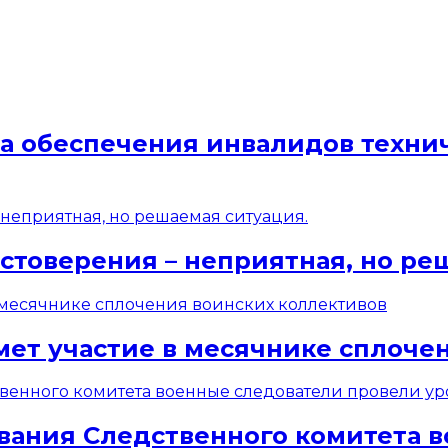
ма обеспечения инвалидов техн
стоверения – неприятная, но ре
мет участие в месячнике сплоче
вания Следственного комитета 