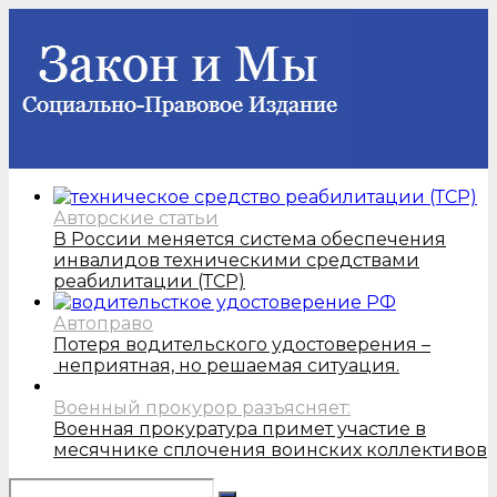
Авторские статьи
В России меняется система обеспечения
инвалидов техническими средствами
реабилитации (ТСР)
Автоправо
Потеря водительского удостоверения –
неприятная, но решаемая ситуация.
Военный прокурор разъясняет:
Военная прокуратура примет участие в
месячнике сплочения воинских коллективов