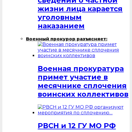
сведений о частной
жизни лица карается
уголовным
наказанием
Военный прокурор разъясняет:
Военная прокуратура
примет участие в
месячнике сплочения
воинских коллективов
РВСН и 12 ГУ МО РФ