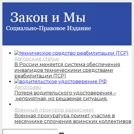
Авторские статьи
В России меняется система обеспечения
инвалидов техническими средствами
реабилитации (ТСР)
Автоправо
Потеря водительского удостоверения –
неприятная, но решаемая ситуация.
Военный прокурор разъясняет:
Военная прокуратура примет участие в
месячнике сплочения воинских коллективов