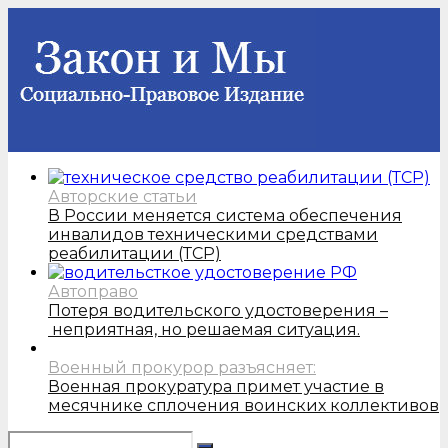
Авторские статьи
В России меняется система обеспечения
инвалидов техническими средствами
реабилитации (ТСР)
Автоправо
Потеря водительского удостоверения –
неприятная, но решаемая ситуация.
Военный прокурор разъясняет:
Военная прокуратура примет участие в
месячнике сплочения воинских коллективов