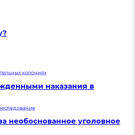
у?
жденными наказания в
за необоснованное уголовное