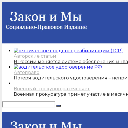
Авторские статьи
В России меняется система обеспечения инв
Автоправо
Потеря водительского удостоверения – непри
Военный прокурор разъясняет:
Военная прокуратура примет участие в месяч