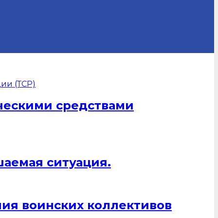
ическими средствами
шаемая ситуация.
ния воинских коллективов