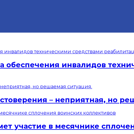
ма обеспечения инвалидов техн
стоверения – неприятная, но ре
мет участие в месячнике сплоче