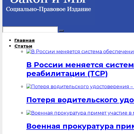
Главная
Статьи
В России меняется систе
реабилитации (ТСР)
Потеря водительского удо
Военная прокуратура при