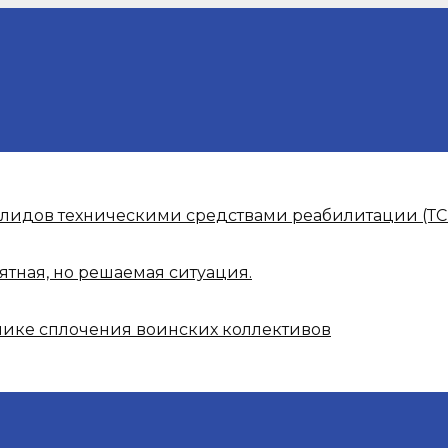
алидов техническими средствами реабилитации (ТС
ятная, но решаемая ситуация.
нике сплочения воинских коллективов