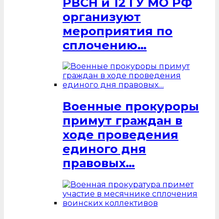
РВСН и 12 ГУ МО РФ
организуют
мероприятия по
сплочению…
Военные прокуроры
примут граждан в
ходе проведения
единого дня
правовых…